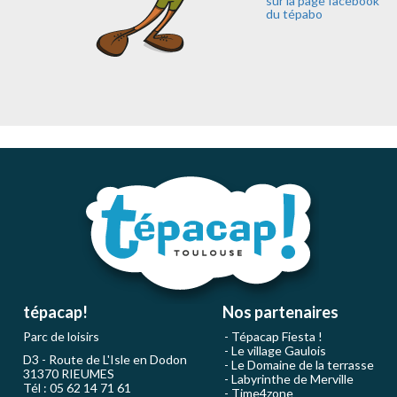
sur la page facebook
du tépabo
tépacap!
Nos partenaires
Parc de loisirs
Tépacap Fiesta !
Le village Gaulois
D3 - Route de L'Isle en Dodon
Le Domaine de la terrasse
31370 RIEUMES
Labyrinthe de Merville
Tél : 05 62 14 71 61
Time4zone