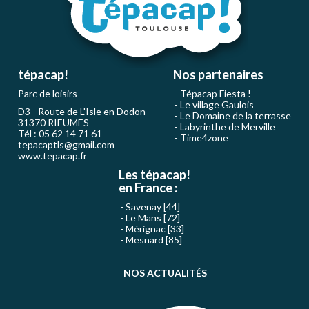
tépacap!
Nos partenaires
Parc de loisirs
Tépacap Fiesta !
Le village Gaulois
D3 - Route de L'Isle en Dodon
Le Domaine de la terrasse
31370 RIEUMES
Labyrinthe de Merville
Tél : 05 62 14 71 61
Time4zone
tepacaptls@gmail.com
www.tepacap.fr
Les tépacap!
en France :
Savenay [44]
Le Mans [72]
Mérignac [33]
Mesnard [85]
NOS ACTUALITÉS