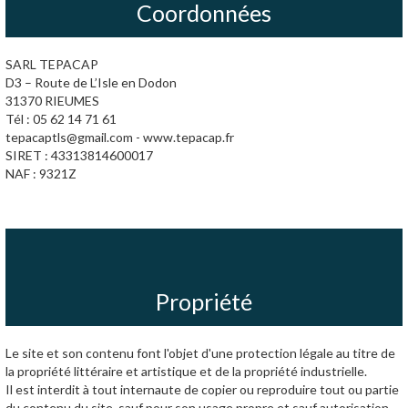
Coordonnées
SARL TEPACAP
D3 – Route de L’Isle en Dodon
31370 RIEUMES
Tél : 05 62 14 71 61
tepacaptls@gmail.com - www.tepacap.fr
SIRET : 43313814600017
NAF : 9321Z
Propriété
Le site et son contenu font l'objet d'une protection légale au titre de
la propriété littéraire et artistique et de la propriété industrielle.
Il est interdit à tout internaute de copier ou reproduire tout ou partie
du contenu du site, sauf pour son usage propre et sauf autorisation