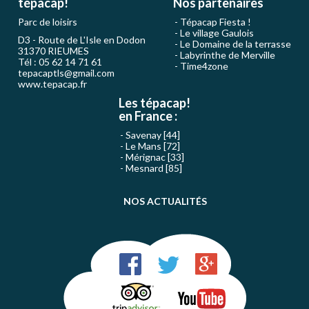
tépacap!
Nos partenaires
Parc de loisirs
Tépacap Fiesta !
Le village Gaulois
D3 - Route de L'Isle en Dodon
Le Domaine de la terrasse
31370 RIEUMES
Labyrinthe de Merville
Tél : 05 62 14 71 61
Time4zone
tepacaptls@gmail.com
www.tepacap.fr
Les tépacap!
en France :
Savenay [44]
Le Mans [72]
Mérignac [33]
Mesnard [85]
NOS ACTUALITÉS