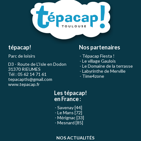
tépacap!
Nos partenaires
Parc de loisirs
Tépacap Fiesta !
Le village Gaulois
D3 - Route de L'Isle en Dodon
Le Domaine de la terrasse
31370 RIEUMES
Labyrinthe de Merville
Tél : 05 62 14 71 61
Time4zone
tepacaptls@gmail.com
www.tepacap.fr
Les tépacap!
en France :
Savenay [44]
Le Mans [72]
Mérignac [33]
Mesnard [85]
NOS ACTUALITÉS