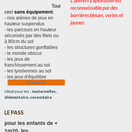
L'univers Exploration est
					Tout 
reconnaissable par des
ceci 
sans équipement
.
barrières bleues, vertes et
- nos arènes de jeux en 
jaunes.
hauteur suspendus
- les parcours en hauteur 
sécurisés par des filets ou 
à 80cm du sol
- les structures gonflables
- le monde obscur
- les jeux de 
franchissement au sol
- les tyroliennes au sol
- les jeux d'équilibre
Je réserve
Idéal pour les :
m
aternelles,
élémentaire, secondaire
LE PASS
pour les enfants de + 
1m20, les 