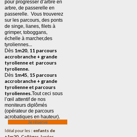
pour progresser d’arbre en 
arbre, de passerelle en 
passerelle.  Vous trouverez 
sur les parcours, des ponts 
de singe, lianes, filets à 
grimper, toboggans, 
échelle à marcher,des 
tyroliennes...
1m20
11 parcours 
Dès 
, 
accrobranche + grande 
tyrolienne et  parcours 
tyrolienne.
1m45
15 parcours 
Dès 
, 
accrobranche + grande 
tyrolienne et parcours 
tyroliennes.
Tout ceci sous 
l’œil attentif de nos 
moniteurs diplômés 
(opérateur de parcours 
acrobatiques en hauteur). 
Je réserve
Idéal pour les :
enfants de
+1m20
, Collèges, Lycées,