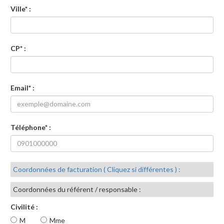
Ville* :
CP* :
Email* :
Téléphone* :
Coordonnées de facturation ( Cliquez si différentes ) :
Coordonnées du référent / responsable :
Civilité :
M
Mme